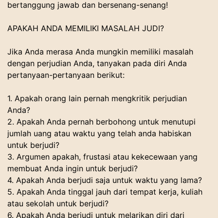
bertanggung jawab dan bersenang-senang!
APAKAH ANDA MEMILIKI MASALAH JUDI?
Jika Anda merasa Anda mungkin memiliki masalah
dengan perjudian Anda, tanyakan pada diri Anda
pertanyaan-pertanyaan berikut:
1. Apakah orang lain pernah mengkritik perjudian
Anda?
2. Apakah Anda pernah berbohong untuk menutupi
jumlah uang atau waktu yang telah anda habiskan
untuk berjudi?
3. Argumen apakah, frustasi atau kekecewaan yang
membuat Anda ingin untuk berjudi?
4. Apakah Anda berjudi saja untuk waktu yang lama?
5. Apakah Anda tinggal jauh dari tempat kerja, kuliah
atau sekolah untuk berjudi?
6. Apakah Anda berjudi untuk melarikan diri dari