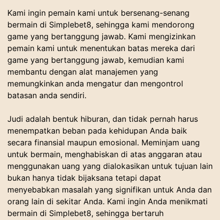
Kami ingin pemain kami untuk bersenang-senang
bermain di Simplebet8, sehingga kami mendorong
game yang bertanggung jawab. Kami mengizinkan
pemain kami untuk menentukan batas mereka dari
game yang bertanggung jawab, kemudian kami
membantu dengan alat manajemen yang
memungkinkan anda mengatur dan mengontrol
batasan anda sendiri.
Judi adalah bentuk hiburan, dan tidak pernah harus
menempatkan beban pada kehidupan Anda baik
secara finansial maupun emosional. Meminjam uang
untuk bermain, menghabiskan di atas anggaran atau
menggunakan uang yang dialokasikan untuk tujuan lain
bukan hanya tidak bijaksana tetapi dapat
menyebabkan masalah yang signifikan untuk Anda dan
orang lain di sekitar Anda. Kami ingin Anda menikmati
bermain di Simplebet8, sehingga bertaruh