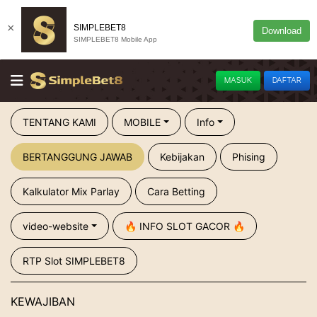
×
SIMPLEBET8
Download
SIMPLEBET8 Mobile App
MASUK
DAFTAR
TENTANG KAMI
MOBILE
Info
BERTANGGUNG JAWAB
Kebijakan
Phising
Kalkulator Mix Parlay
Cara Betting
video-website
🔥 INFO SLOT GACOR 🔥
RTP Slot SIMPLEBET8
KEWAJIBAN