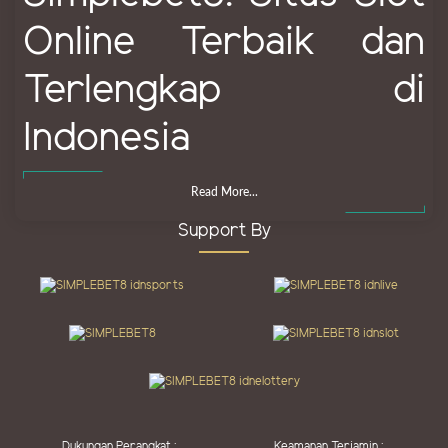
Online Terbaik dan
Terlengkap di
Indonesia
Read More...
Support By
Dukungan Perangkat :
Keamanan Terjamin :