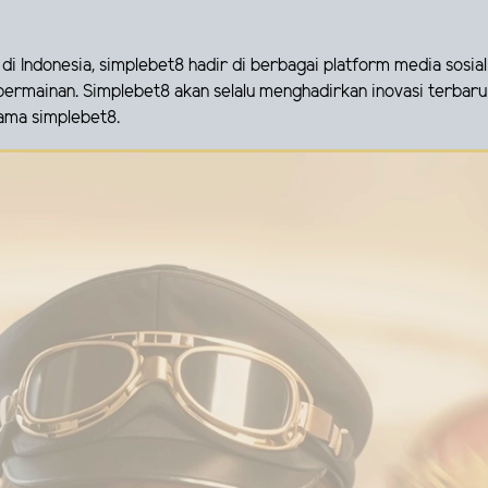
r di Indonesia, simplebet8 hadir di berbagai platform media sos
permainan. Simplebet8 akan selalu menghadirkan inovasi terbaru 
ama simplebet8.