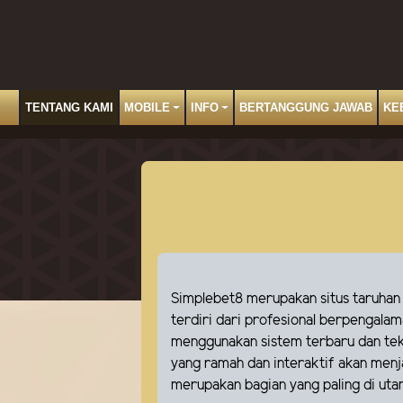
TENTANG KAMI
MOBILE
INFO
BERTANGGUNG JAWAB
KE
Simplebet8 merupakan situs taruhan
terdiri dari profesional berpengalam
menggunakan sistem terbaru dan tekn
yang ramah dan interaktif akan me
merupakan bagian yang paling di uta